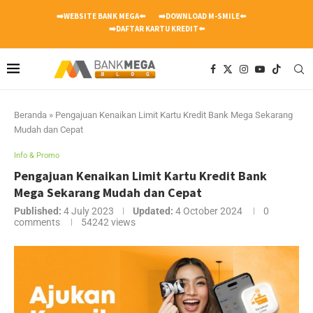
➡️WEBSITE BANK MEGA⬅️
➡️DOWNLOAD M-SMILE⬅️
➡️DAFTAR KARTU KREDIT⬅️
Beranda
»
Pengajuan Kenaikan Limit Kartu Kredit Bank Mega Sekarang
Mudah dan Cepat
Info & Promo
Pengajuan Kenaikan Limit Kartu Kredit Bank
Mega Sekarang Mudah dan Cepat
Published:
4 July 2023
Updated:
4 October 2024
0
comments
54242
views