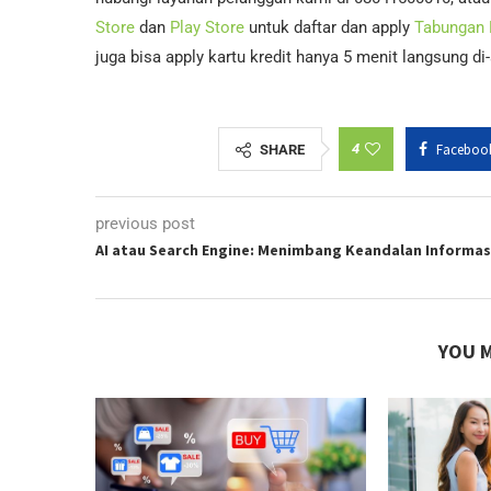
Store
dan
Play Store
untuk daftar dan apply
Tabungan
juga bisa apply kartu kredit hanya 5 menit langsung d
4
Faceboo
SHARE
previous post
AI atau Search Engine: Menimbang Keandalan Informas
YOU M