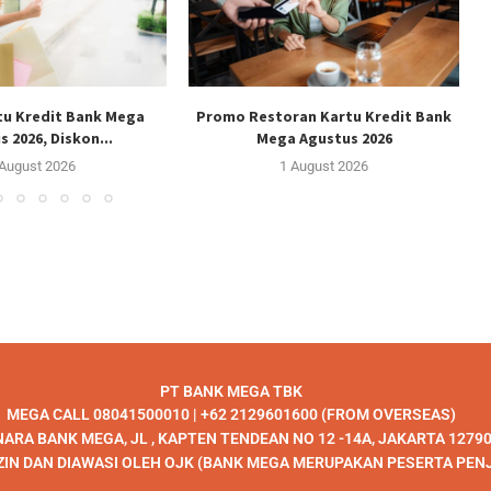
u Kredit Bank Mega
Promo Restoran Kartu Kredit Bank
 2026, Diskon...
Mega Agustus 2026
 August 2026
1 August 2026
PT BANK MEGA TBK
MEGA CALL 08041500010 | +62 2129601600 (FROM OVERSEAS)
ARA BANK MEGA, JL , KAPTEN TENDEAN NO 12 -14A, JAKARTA 1279
ZIN DAN DIAWASI OLEH OJK (BANK MEGA MERUPAKAN PESERTA PEN