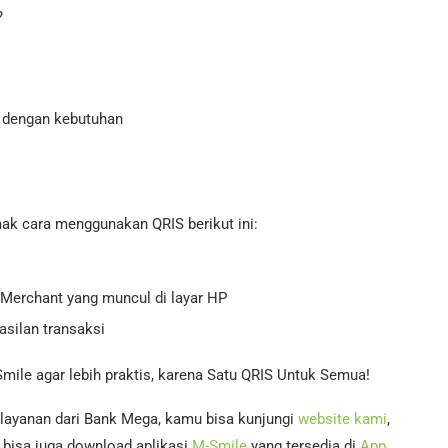
?
ai dengan kebutuhan
ak cara menggunakan QRIS berikut ini:
Merchant yang muncul di layar HP
asilan transaksi
mile agar lebih praktis, karena Satu QRIS Untuk Semua!
 layanan dari Bank Mega, kamu bisa kunjungi
website kami
,
 bisa juga download aplikasi
M-Smile
yang tersedia di
App