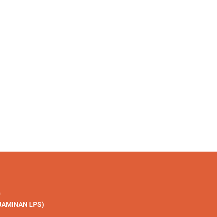
Cara Cek IMEI iPhone, Cegah Salah
Sekolah Internasional di J
Beli sebelum...
Cek Kurikulum dan Tips
31 July 2026
30 July 2026
0
JAMINAN LPS)