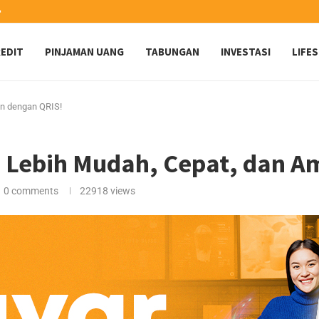
️
EDIT
PINJAMAN UANG
TABUNGAN
INVESTASI
LIFE
n dengan QRIS!
 Lebih Mudah, Cepat, dan A
0 comments
22918
views