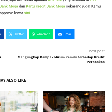
 Bank Mega
dan
Kartu Kredit Bank Mega
sekarang juga! Kamu
i-approve lewat
sini.
k
Twitter
Whatsapp
Email
next post
i
Mengungkap Dampak Musim Pemilu terhadap Kredit
Perbankan
AY ALSO LIKE