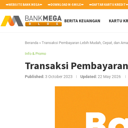
➡️WEBSITE BANK MEGA⬅️
➡️DOWNLOAD M-SMILE⬅️
➡️DAFTAR KARTU KREDIT⬅
BERITA KEUANGAN
KARTU KR
Beranda
»
Transaksi Pembayaran Lebih Mudah, Cepat, dan Ama
Info & Promo
Transaksi Pembayaran
Published:
3 October 2023
Updated:
22 May 2026