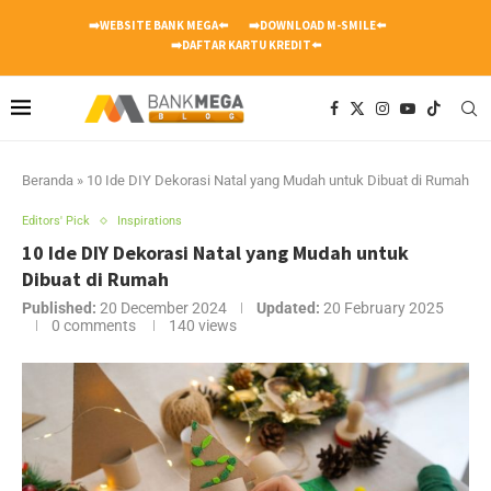
➡️WEBSITE BANK MEGA⬅️
➡️DOWNLOAD M-SMILE⬅️
➡️DAFTAR KARTU KREDIT⬅️
Beranda
»
10 Ide DIY Dekorasi Natal yang Mudah untuk Dibuat di Rumah
Editors' Pick
Inspirations
10 Ide DIY Dekorasi Natal yang Mudah untuk
Dibuat di Rumah
Published:
20 December 2024
Updated:
20 February 2025
0 comments
140
views