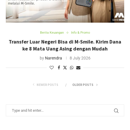
Berita Keuangan
Info & Promo
Transfer Luar Negeri Bisa di M-Smile. Kirim Dana
ke 8 Mata Uang Asing dengan Mudah
by
Narendra
8 July 2026
NEWER POSTS
OLDER POSTS