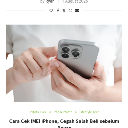
by
Ryan
1 August 2026
Editors' Pick
Info & Promo
Lifestyle Tech
Cara Cek IMEI iPhone, Cegah Salah Beli sebelum
Bayar