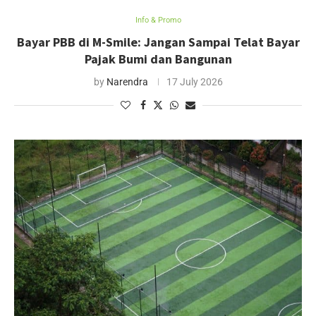
Info & Promo
Bayar PBB di M-Smile: Jangan Sampai Telat Bayar
Pajak Bumi dan Bangunan
by
Narendra
17 July 2026