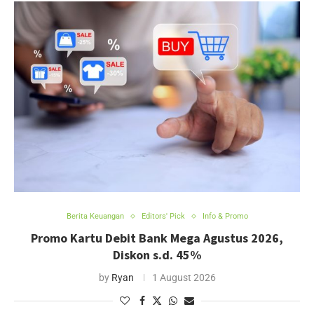
Berita Keuangan
Editors' Pick
Info & Promo
Promo Kartu Debit Bank Mega Agustus 2026,
Diskon s.d. 45%
by
Ryan
1 August 2026