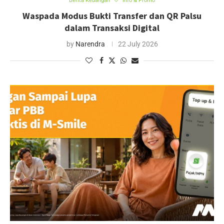
Berita Keuangan
Info & Promo
Waspada Modus Bukti Transfer dan QR Palsu
dalam Transaksi Digital
by
Narendra
22 July 2026