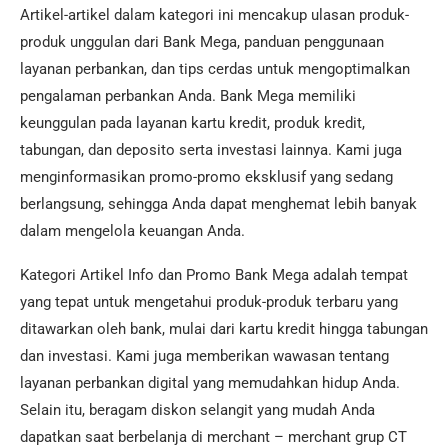
Artikel-artikel dalam kategori ini mencakup ulasan produk-
produk unggulan dari Bank Mega, panduan penggunaan
layanan perbankan, dan tips cerdas untuk mengoptimalkan
pengalaman perbankan Anda. Bank Mega memiliki
keunggulan pada layanan kartu kredit, produk kredit,
tabungan, dan deposito serta investasi lainnya. Kami juga
menginformasikan promo-promo eksklusif yang sedang
berlangsung, sehingga Anda dapat menghemat lebih banyak
dalam mengelola keuangan Anda.
Kategori Artikel Info dan Promo Bank Mega adalah tempat
yang tepat untuk mengetahui produk-produk terbaru yang
ditawarkan oleh bank, mulai dari kartu kredit hingga tabungan
dan investasi. Kami juga memberikan wawasan tentang
layanan perbankan digital yang memudahkan hidup Anda.
Selain itu, beragam diskon selangit yang mudah Anda
dapatkan saat berbelanja di merchant – merchant grup CT