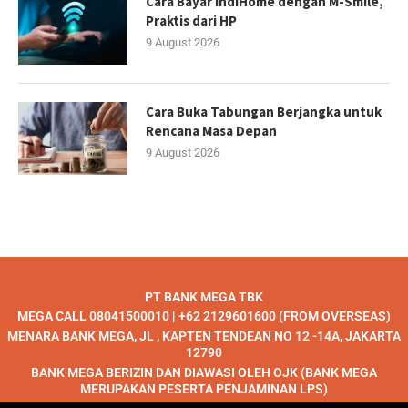
Cara Bayar IndiHome dengan M-Smile,
Praktis dari HP
9 August 2026
Cara Buka Tabungan Berjangka untuk
Rencana Masa Depan
9 August 2026
PT BANK MEGA TBK
MEGA CALL 08041500010 | +62 2129601600 (FROM OVERSEAS)
MENARA BANK MEGA, JL , KAPTEN TENDEAN NO 12 -14A, JAKARTA
12790
BANK MEGA BERIZIN DAN DIAWASI OLEH OJK (BANK MEGA
MERUPAKAN PESERTA PENJAMINAN LPS)