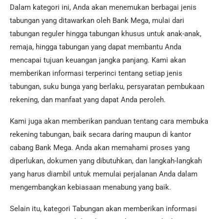
Dalam kategori ini, Anda akan menemukan berbagai jenis
tabungan yang ditawarkan oleh Bank Mega, mulai dari
tabungan reguler hingga tabungan khusus untuk anak-anak,
remaja, hingga tabungan yang dapat membantu Anda
mencapai tujuan keuangan jangka panjang. Kami akan
memberikan informasi terperinci tentang setiap jenis
tabungan, suku bunga yang berlaku, persyaratan pembukaan
rekening, dan manfaat yang dapat Anda peroleh.
Kami juga akan memberikan panduan tentang cara membuka
rekening tabungan, baik secara daring maupun di kantor
cabang Bank Mega. Anda akan memahami proses yang
diperlukan, dokumen yang dibutuhkan, dan langkah-langkah
yang harus diambil untuk memulai perjalanan Anda dalam
mengembangkan kebiasaan menabung yang baik.
Selain itu, kategori Tabungan akan memberikan informasi