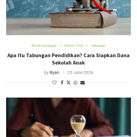
Berita Keuangan
Editors' Pick
Tabungan
Apa Itu Tabungan Pendidikan? Cara Siapkan Dana
Sekolah Anak
by
Ryan
25 June 2026