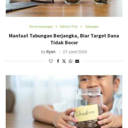
Berita Keuangan
Editors' Pick
Tabungan
Manfaat Tabungan Berjangka, Biar Target Dana
Tidak Bocor
by
Ryan
27 June 2026