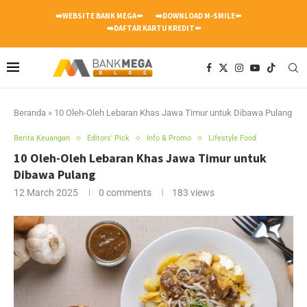
➡️WEBSITE BANK MEGA⬅️
➡️DOWNLOAD M-SMILE⬅️
➡️DAFTAR KARTU KREDIT⬅️
Beranda
»
10 Oleh-Oleh Lebaran Khas Jawa Timur untuk Dibawa Pulang
Berita Keuangan
Editors' Pick
Info & Promo
Lifestyle Food
10 Oleh-Oleh Lebaran Khas Jawa Timur untuk
Dibawa Pulang
12 March 2025
0 comments
183
views