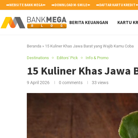
➡️WEBSITE BANK MEGA⬅️
➡️DOWNLOAD M-SMILE⬅️
➡️DAFTAR KARTU KREDIT⬅
BERITA KEUANGAN
KARTU KR
Beranda
»
15 Kuliner Khas Jawa Barat yang Wajib Kamu Coba
Destinations
Editors' Pick
Info & Promo
15 Kuliner Khas Jawa 
9 April 2026
0 comments
33
views