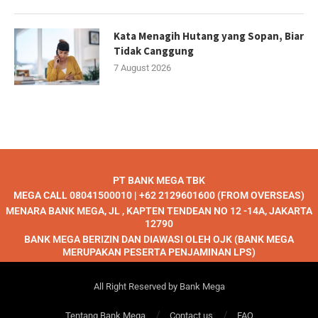
Kata Menagih Hutang yang Sopan, Biar
Tidak Canggung
7 August 2026
PT BANK MEGA TBK
MEGA CALL 08041500010 | +62 2129601600 (FROM OVERSEAS)
MENARA BANK MEGA, JL , KAPTEN TENDEAN NO 12 -14A, JAKARTA
12790
BANK MEGA BERIZIN DAN DIAWASI OLEH OJK (BANK MEGA
MERUPAKAN PESERTA PENJAMINAN LPS)
All Right Reserved by Bank Mega
Tentang Bank Mega
Contact us
FAQ