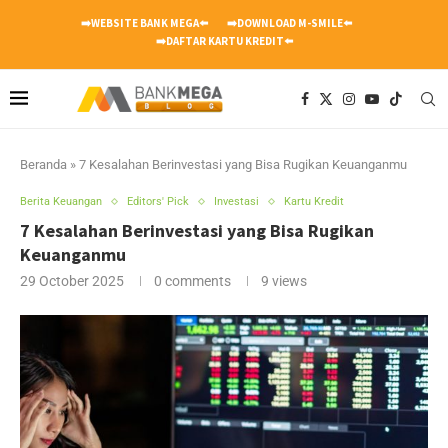
➡️WEBSITE BANK MEGA⬅️
➡️DOWNLOAD M-SMILE⬅️
➡️DAFTAR KARTU KREDIT⬅️
Beranda
»
7 Kesalahan Berinvestasi yang Bisa Rugikan Keuanganmu
Berita Keuangan
Editors' Pick
Investasi
Kartu Kredit
7 Kesalahan Berinvestasi yang Bisa Rugikan
Keuanganmu
29 October 2025
0 comments
9
views