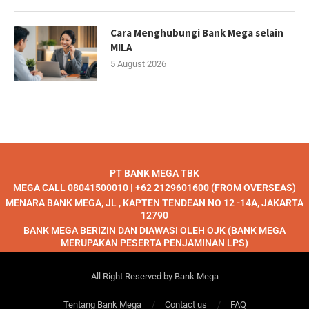
Cara Menghubungi Bank Mega selain
MILA
5 August 2026
PT BANK MEGA TBK
MEGA CALL 08041500010 | +62 2129601600 (FROM OVERSEAS)
MENARA BANK MEGA, JL , KAPTEN TENDEAN NO 12 -14A, JAKARTA
12790
BANK MEGA BERIZIN DAN DIAWASI OLEH OJK (BANK MEGA
MERUPAKAN PESERTA PENJAMINAN LPS)
All Right Reserved by Bank Mega
Tentang Bank Mega
Contact us
FAQ