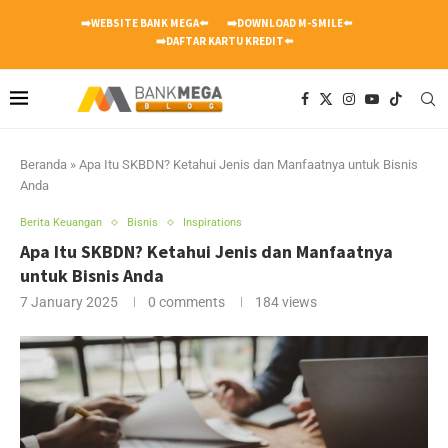
➡️WEBSITE BANK MEGA⬅️
➡️DOWNLOAD M-SMILE⬅️
➡️DAFTAR KARTU KREDIT⬅️
Beranda
»
Apa Itu SKBDN? Ketahui Jenis dan Manfaatnya untuk Bisnis
Anda
Berita Keuangan
Bisnis
Inspirations
Apa Itu SKBDN? Ketahui Jenis dan Manfaatnya
untuk Bisnis Anda
7 January 2025
0 comments
184
views