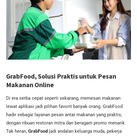
GrabFood, Solusi Praktis untuk Pesan
Makanan Online
Di era serba cepat seperti sekarang, memesan makanan
lewat aplikasi jadi pilihan favorit banyak orang. GrabFood
hadir sebagai layanan pesan antar makanan yang praktis,
dengan ribuan restoran mitra dan beragam promo menarik.
Tak heran,
GrabFood
jadi andalan keluarga muda, pekerja