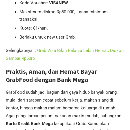
Kode Voucher:
VISANEW
Maksimum diskon Rp50.000,- tanpa minimum
transaksi
Kuote: 81/hari.
Berlaku untuk new user Grab.
Selengkapnya: :
Grab Visa Bikin Belanja Lebih Hemat, Diskon
Sampai Rp50rb
Praktis, Aman, dan Hemat Bayar
GrabFood dengan Bank Mega
GrabFood sudah jadi bagian dari gaya hidup banyak orang,
mulai dari sarapan cepat sebelum kerja, makan siang di
kantor, hingga makan malam bersama keluarga di rumah.
Agar pengalaman pesan makanan makin mudah, hubungkan
Kartu Kredit Bank Mega
ke aplikasi Grab. Kamu akan