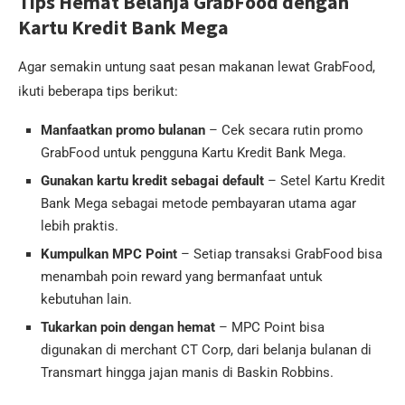
Tips Hemat Belanja GrabFood dengan
Kartu Kredit Bank Mega
Agar semakin untung saat pesan makanan lewat GrabFood,
ikuti beberapa tips berikut:
Manfaatkan promo bulanan
– Cek secara rutin promo
GrabFood untuk pengguna Kartu Kredit Bank Mega.
Gunakan kartu kredit sebagai default
– Setel Kartu Kredit
Bank Mega sebagai metode pembayaran utama agar
lebih praktis.
Kumpulkan MPC Point
– Setiap transaksi GrabFood bisa
menambah poin reward yang bermanfaat untuk
kebutuhan lain.
Tukarkan poin dengan hemat
– MPC Point bisa
digunakan di merchant CT Corp, dari belanja bulanan di
Transmart hingga jajan manis di Baskin Robbins.