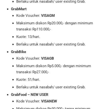
Berlaku untuk nasabah/ user existing Grab.
GrabMart
Kode Voucher:
VISAGM
Maksimum diskon Rp20.000,- dengan minimum
transaksi Rp110.000,-
Kuote: 13/hari.
Berlaku untuk nasabah/ user existing Grab.
GrabBike
Kode Voucher:
VISAGB
Maksimum diskon Rp5.000,- dengan minimum
transaksi Rp27.000,-
Kuote: 51/hari.
Berlaku untuk nasabah/ user existing Grab.
GrabFood – NEW USER
Kode Voucher:
VISANEW
Maksimum diskon Rp30.000,- tanpa minimum