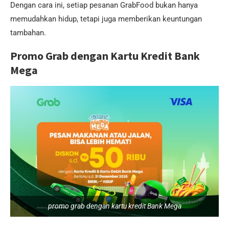
Dengan cara ini, setiap pesanan GrabFood bukan hanya
memudahkan hidup, tetapi juga memberikan keuntungan
tambahan.
Promo Grab dengan Kartu Kredit Bank
Mega
promo grab dengan kartu kredit Bank Mega