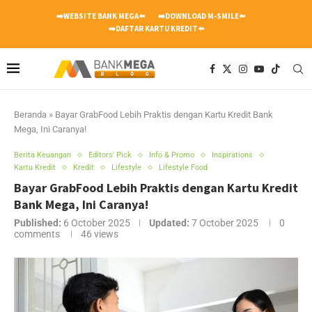
➡️WEBSITE BANK MEGA⬅️
➡️DOWNLOAD M-SMILE⬅️
➡️DAFTAR KARTU KREDIT⬅️
Beranda
»
Bayar GrabFood Lebih Praktis dengan Kartu Kredit Bank
Mega, Ini Caranya!
Berita Keuangan
Editors' Pick
Info & Promo
Inspirations
Kartu Kredit
Kredit
Lifestyle
Lifestyle Food
Bayar GrabFood Lebih Praktis dengan Kartu Kredit
Bank Mega, Ini Caranya!
Published:
6 October 2025
Updated:
7 October 2025
0
comments
46
views