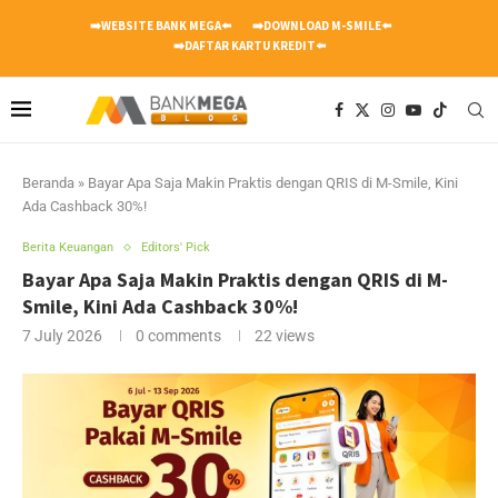
➡️WEBSITE BANK MEGA⬅️
➡️DOWNLOAD M-SMILE⬅️
➡️DAFTAR KARTU KREDIT⬅️
Beranda
»
Bayar Apa Saja Makin Praktis dengan QRIS di M-Smile, Kini
Ada Cashback 30%!
Berita Keuangan
Editors' Pick
Bayar Apa Saja Makin Praktis dengan QRIS di M-
Smile, Kini Ada Cashback 30%!
7 July 2026
0 comments
22
views