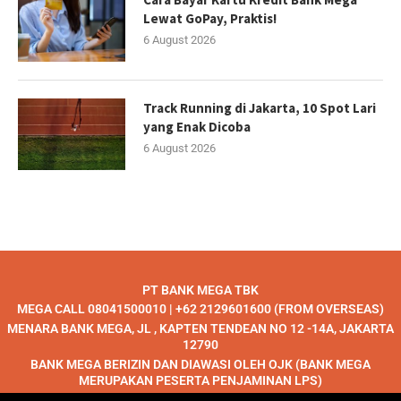
Lewat GoPay, Praktis!
6 August 2026
Track Running di Jakarta, 10 Spot Lari
yang Enak Dicoba
6 August 2026
PT BANK MEGA TBK
MEGA CALL 08041500010 | +62 2129601600 (FROM OVERSEAS)
MENARA BANK MEGA, JL , KAPTEN TENDEAN NO 12 -14A, JAKARTA
12790
BANK MEGA BERIZIN DAN DIAWASI OLEH OJK (BANK MEGA
MERUPAKAN PESERTA PENJAMINAN LPS)