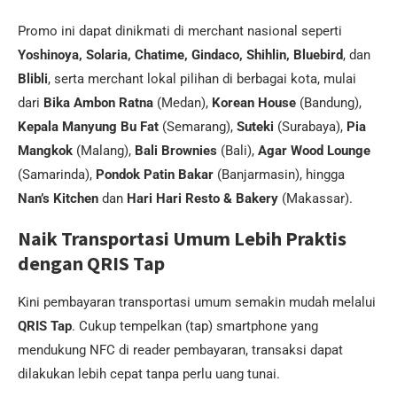
Promo ini dapat dinikmati di merchant nasional seperti
Yoshinoya, Solaria, Chatime, Gindaco, Shihlin, Bluebird
, dan
Blibli
, serta merchant lokal pilihan di berbagai kota, mulai
dari
Bika Ambon Ratna
(Medan),
Korean House
(Bandung),
Kepala Manyung Bu Fat
(Semarang),
Suteki
(Surabaya),
Pia
Mangkok
(Malang),
Bali Brownies
(Bali),
Agar Wood Lounge
(Samarinda),
Pondok Patin Bakar
(Banjarmasin), hingga
Nan’s Kitchen
dan
Hari Hari Resto & Bakery
(Makassar).
Naik Transportasi Umum Lebih Praktis
dengan QRIS Tap
Kini pembayaran transportasi umum semakin mudah melalui
QRIS Tap
. Cukup tempelkan (tap) smartphone yang
mendukung NFC di reader pembayaran, transaksi dapat
dilakukan lebih cepat tanpa perlu uang tunai.