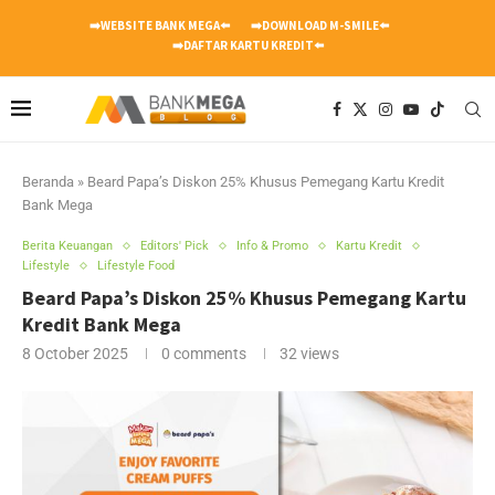
➡️WEBSITE BANK MEGA⬅️
➡️DOWNLOAD M-SMILE⬅️
➡️DAFTAR KARTU KREDIT⬅️
Beranda
»
Beard Papa’s Diskon 25% Khusus Pemegang Kartu Kredit
Bank Mega
Berita Keuangan
Editors' Pick
Info & Promo
Kartu Kredit
Lifestyle
Lifestyle Food
Beard Papa’s Diskon 25% Khusus Pemegang Kartu
Kredit Bank Mega
8 October 2025
0 comments
32
views