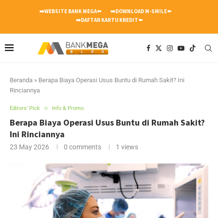
➡️WEBSITE BANK MEGA⬅️
➡️DOWNLOAD M-SMILE⬅️
➡️DAFTAR KARTU KREDIT⬅️
Beranda
»
Berapa Biaya Operasi Usus Buntu di Rumah Sakit? Ini
Rinciannya
Editors' Pick
Info & Promo
Berapa Biaya Operasi Usus Buntu di Rumah Sakit?
Ini Rinciannya
23 May 2026
0 comments
1
views