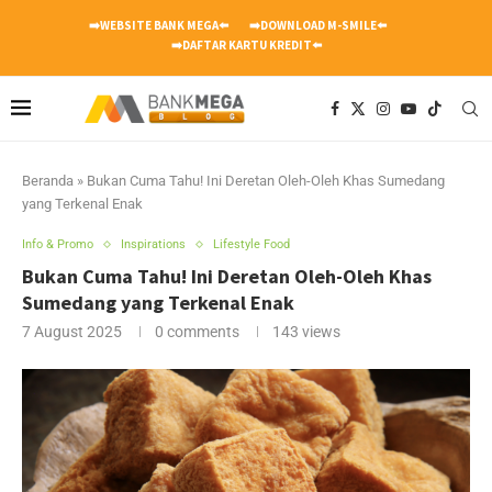
➡️WEBSITE BANK MEGA⬅️
➡️DOWNLOAD M-SMILE⬅️
➡️DAFTAR KARTU KREDIT⬅️
Beranda
»
Bukan Cuma Tahu! Ini Deretan Oleh-Oleh Khas Sumedang
yang Terkenal Enak
Info & Promo
Inspirations
Lifestyle Food
Bukan Cuma Tahu! Ini Deretan Oleh-Oleh Khas
Sumedang yang Terkenal Enak
7 August 2025
0 comments
143
views