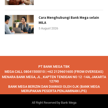
Cara Menghubungi Bank Mega selain
MILA
5 August 2026
PT BANK MEGA TBK
MEGA CALL 08041500010 | +62 2129601600 (FROM OVERSEAS)
MENARA BANK MEGA, JL , KAPTEN TENDEAN NO 12 -14A, JAKARTA
12790
BANK MEGA BERIZIN DAN DIAWASI OLEH OJK (BANK MEGA
MERUPAKAN PESERTA PENJAMINAN LPS)
All Right Reserved by Bank Mega