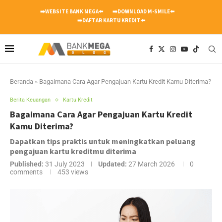
➡️WEBSITE BANK MEGA⬅️
➡️DOWNLOAD M-SMILE⬅️
➡️DAFTAR KARTU KREDIT⬅️
Beranda
»
Bagaimana Cara Agar Pengajuan Kartu Kredit Kamu Diterima?
Berita Keuangan
Kartu Kredit
Bagaimana Cara Agar Pengajuan Kartu Kredit
Kamu Diterima?
Dapatkan tips praktis untuk meningkatkan peluang
pengajuan kartu kreditmu diterima
Published:
31 July 2023
Updated:
27 March 2026
0
comments
453
views