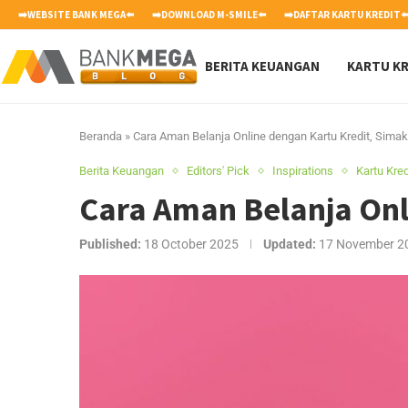
➡️WEBSITE BANK MEGA⬅️
➡️DOWNLOAD M-SMILE⬅️
➡️DAFTAR KARTU KREDIT⬅
BERITA KEUANGAN
KARTU KR
Beranda
»
Cara Aman Belanja Online dengan Kartu Kredit, Simak
Berita Keuangan
Editors' Pick
Inspirations
Kartu Kred
Cara Aman Belanja Onl
Published:
18 October 2025
Updated:
17 November 2