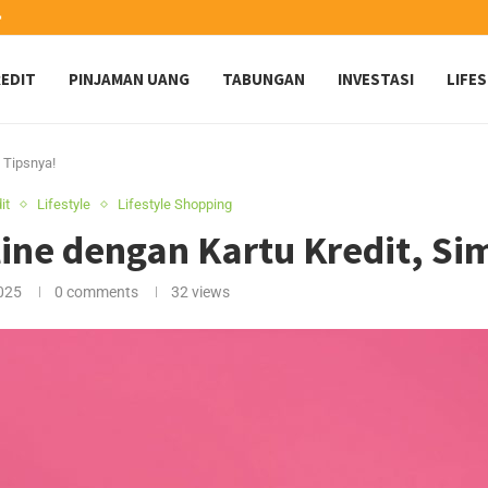
️
EDIT
PINJAMAN UANG
TABUNGAN
INVESTASI
LIFE
 Tipsnya!
it
Lifestyle
Lifestyle Shopping
ine dengan Kartu Kredit, Si
025
0 comments
32
views