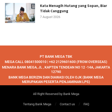
Kata Menagih Hutang yang Sopan, Biar
Tidak Canggung
7 August 2026
PT BANK MEGA TBK
MEGA CALL 08041500010 | +62 2129601600 (FROM OVERSEAS)
MENARA BANK MEGA, JL , KAPTEN TENDEAN NO 12 -14A, JAKARTA
12790
BANK MEGA BERIZIN DAN DIAWASI OLEH OJK (BANK MEGA
MERUPAKAN PESERTA PENJAMINAN LPS)
All Right Reserved by Bank Mega
Tentang Bank Mega
Contact us
FAQ