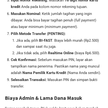
Input Nomor Rekening:
Masukan
16 digit nomor kartu
kredit
Anda pada kolom nomor rekening tujuan.
Masukan Nominal:
Ketik jumlah tagihan yang ingin
dibayar. Anda bisa bayar tagihan penuh (
full payment
)
atau bayar minimum (
minimum payment
).
Pilih Metode Transfer (PENTING):
Jika ada, pilih
BI-FAST
. Biaya lebih murah (Rp2.500)
dan sampai saat itu juga.
Jika tidak ada, pilih
Realtime Online
(biaya Rp6.500).
Cek Konfirmasi:
Sebelum masukan PIN, layar akan
tampilkan nama penerima. Pastikan nama yang muncul
adalah
Nama Pemilik Kartu Kredit
(Nama Anda sendiri).
Selesaikan Transaksi:
Masukan PIN dan simpan bukti
transfer.
Biaya Admin & Lama Dana Masuk