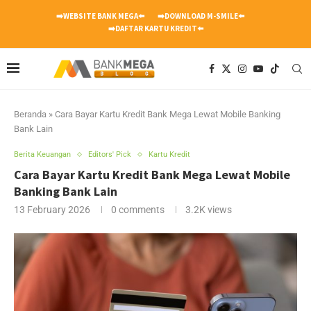
➡️WEBSITE BANK MEGA⬅️
➡️DOWNLOAD M-SMILE⬅️
➡️DAFTAR KARTU KREDIT⬅️
Beranda
»
Cara Bayar Kartu Kredit Bank Mega Lewat Mobile Banking
Bank Lain
Berita Keuangan
Editors' Pick
Kartu Kredit
Cara Bayar Kartu Kredit Bank Mega Lewat Mobile
Banking Bank Lain
13 February 2026
0 comments
3.2K
views