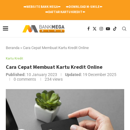
➡️WEBSITE BANK MEGA⬅️
➡️DOWNLOAD M-SMILE⬅️
➡️DAFTAR KARTU KREDIT⬅️
Beranda
»
Cara Cepat Membuat Kartu Kredit Online
Kartu Kredit
Cara Cepat Membuat Kartu Kredit Online
Published:
10 January 2023
Updated:
19 December 2025
0 comments
234
views