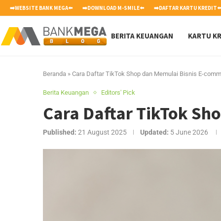
➡️WEBSITE BANK MEGA⬅️
➡️DOWNLOAD M-SMILE⬅️
➡️DAFTAR KARTU KREDIT⬅
BERITA KEUANGAN
KARTU KR
Beranda
»
Cara Daftar TikTok Shop dan Memulai Bisnis E-com
Berita Keuangan
Editors' Pick
Cara Daftar TikTok Sh
Published:
21 August 2025
Updated:
5 June 2026