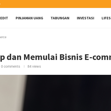
️
EDIT
PINJAMAN UANG
TABUNGAN
INVESTASI
LIFE
merce
op dan Memulai Bisnis E-co
0 comments
84
views