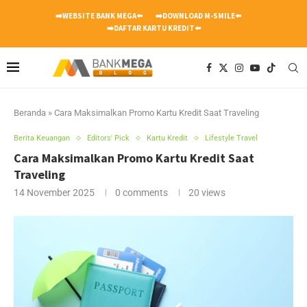
➡️WEBSITE BANK MEGA⬅️
➡️DOWNLOAD M-SMILE⬅️
➡️DAFTAR KARTU KREDIT⬅️
Beranda
»
Cara Maksimalkan Promo Kartu Kredit Saat Traveling
Berita Keuangan
Editors' Pick
Kartu Kredit
Lifestyle Travel
Cara Maksimalkan Promo Kartu Kredit Saat
Traveling
14 November 2025
0 comments
20
views