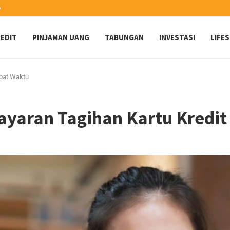
️
EDIT
PINJAMAN UANG
TABUNGAN
INVESTASI
LIFE
epat Waktu
yaran Tagihan Kartu Kredit