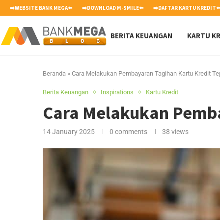
➡️WEBSITE BANK MEGA⬅️
➡️DOWNLOAD M-SMILE⬅️
➡️DAFTAR KARTU KREDIT⬅
BERITA KEUANGAN
KARTU KR
Beranda
»
Cara Melakukan Pembayaran Tagihan Kartu Kredit T
Berita Keuangan
Inspirations
Kartu Kredit
Cara Melakukan Pemba
14 January 2025
0 comments
38
views