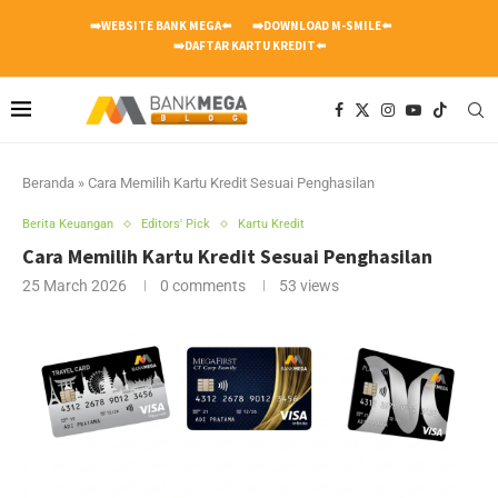
➡️WEBSITE BANK MEGA⬅️
➡️DOWNLOAD M-SMILE⬅️
➡️DAFTAR KARTU KREDIT⬅️
Beranda
»
Cara Memilih Kartu Kredit Sesuai Penghasilan
Berita Keuangan
Editors' Pick
Kartu Kredit
Cara Memilih Kartu Kredit Sesuai Penghasilan
25 March 2026
0 comments
53
views