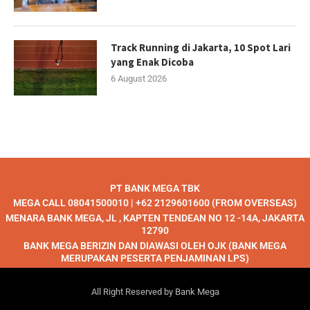
Track Running di Jakarta, 10 Spot Lari
yang Enak Dicoba
6 August 2026
PT BANK MEGA TBK
MEGA CALL 08041500010 | +62 2129601600 (FROM OVERSEAS)
MENARA BANK MEGA, JL , KAPTEN TENDEAN NO 12 -14A, JAKARTA
12790
BANK MEGA BERIZIN DAN DIAWASI OLEH OJK (BANK MEGA
MERUPAKAN PESERTA PENJAMINAN LPS)
All Right Reserved by Bank Mega