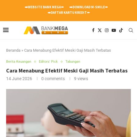
➡️WEBSITE BANK MEGA⬅️
➡️DOWNLOAD M-SMILE⬅️
➡️DAFTAR KARTU KREDIT⬅️
Beranda
»
Cara Menabung Efektif Meski Gaji Masih Terbatas
Berita Keuangan
Editors' Pick
Tabungan
Cara Menabung Efektif Meski Gaji Masih Terbatas
14 June 2026
0 comments
9
views