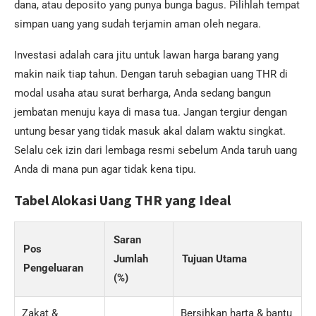
dana, atau deposito yang punya bunga bagus. Pilihlah tempat
simpan uang yang sudah terjamin aman oleh negara.
Investasi adalah cara jitu untuk lawan harga barang yang
makin naik tiap tahun. Dengan taruh sebagian uang THR di
modal usaha atau surat berharga, Anda sedang bangun
jembatan menuju kaya di masa tua. Jangan tergiur dengan
untung besar yang tidak masuk akal dalam waktu singkat.
Selalu cek izin dari lembaga resmi sebelum Anda taruh uang
Anda di mana pun agar tidak kena tipu.
Tabel Alokasi Uang THR yang Ideal
Saran
Pos
Jumlah
Tujuan Utama
Pengeluaran
(%)
Zakat &
Bersihkan harta & bantu