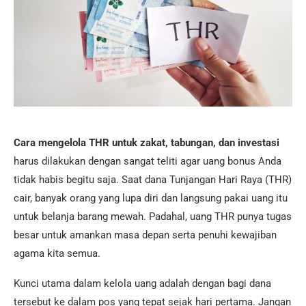
Cara mengelola THR untuk zakat, tabungan, dan investasi
harus dilakukan dengan sangat teliti agar uang bonus Anda
tidak habis begitu saja. Saat dana Tunjangan Hari Raya (THR)
cair, banyak orang yang lupa diri dan langsung pakai uang itu
untuk belanja barang mewah. Padahal, uang THR punya tugas
besar untuk amankan masa depan serta penuhi kewajiban
agama kita semua.
Kunci utama dalam kelola uang adalah dengan bagi dana
tersebut ke dalam pos yang tepat sejak hari pertama. Jangan