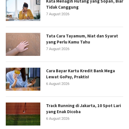
Kata Menagih Hutang yang Sopan, Biar
Tidak Canggung
7 August 2026
Tata Cara Tayamum, Niat dan Syarat
yang Perlu Kamu Tahu
7 August 2026
Cara Bayar Kartu Kredit Bank Mega
Lewat GoPay, Praktis!
6 August 2026
Track Running di Jakarta, 10 Spot Lari
yang Enak Dicoba
6 August 2026