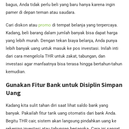
bagus, Anda tidak perlu beli yang baru hanya karena ingin
pamer di depan teman atau saudara.
Cari diskon atau
promo
di tempat belanja yang terpercaya.
Kadang, beli barang dalam jumlah banyak bisa dapat harga
yang lebih murah. Dengan tekan biaya belanja, Anda punya
lebih banyak uang untuk masuk ke pos investasi. Inilah inti
dari cara mengelola THR untuk zakat, tabungan, dan
investasi agar manfaatnya bisa terasa hingga bertahun-tahun
kemudian.
Gunakan Fitur Bank untuk Disiplin Simpan
Uang
Kadang kita sulit tahan diri saat lihat saldo bank yang
banyak. Pakailah fitur tarik uang otomatis dari bank Anda.
Begitu THR cair, sistem akan langsung pindahkan uang ke
rekening investasi atau tabungan berjangka. Cara ini sangat