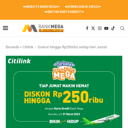
➡️WEBSITE BANK MEGA⬅️
➡️DOWNLOAD M-SMILE⬅️
➡️DAFTAR KARTU KREDIT⬅️
Beranda
»
Citilink – Diskon hingga Rp250ribu setiap hari Jumat