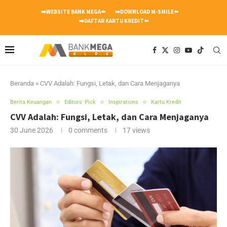
➡️WEBSITE BANK MEGA⬅️
➡️DOWNLOAD M-SMILE⬅️
➡️DAFTAR KARTU KREDIT⬅️
Beranda
»
CVV Adalah: Fungsi, Letak, dan Cara Menjaganya
Berita Keuangan
Editors' Pick
Inspirations
Kartu Kredit
CVV Adalah: Fungsi, Letak, dan Cara Menjaganya
30 June 2026
0 comments
17
views