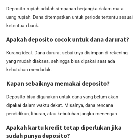
Deposito rupiah adalah simpanan berjangka dalam mata
uang rupiah. Dana ditempatkan untuk periode tertentu sesuai
ketentuan bank.
Apakah deposito cocok untuk dana darurat?
Kurang ideal. Dana darurat sebaiknya disimpan di rekening
yang mudah diakses, sehingga bisa dipakai saat ada
kebutuhan mendadak.
Kapan sebaiknya memakai deposito?
Deposito bisa digunakan untuk dana yang belum akan
dipakai dalam waktu dekat. Misalnya, dana rencana
pendidikan, liburan, atau kebutuhan jangka menengah.
Apakah kartu kredit tetap diperlukan jika
sudah punya deposito?