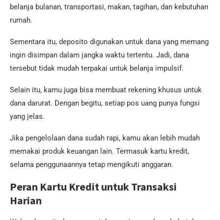
belanja bulanan, transportasi, makan, tagihan, dan kebutuhan
rumah.
Sementara itu, deposito digunakan untuk dana yang memang
ingin disimpan dalam jangka waktu tertentu. Jadi, dana
tersebut tidak mudah terpakai untuk belanja impulsif.
Selain itu, kamu juga bisa membuat rekening khusus untuk
dana darurat. Dengan begitu, setiap pos uang punya fungsi
yang jelas.
Jika pengelolaan dana sudah rapi, kamu akan lebih mudah
memakai produk keuangan lain. Termasuk kartu kredit,
selama penggunaannya tetap mengikuti anggaran.
Peran Kartu Kredit untuk Transaksi
Harian