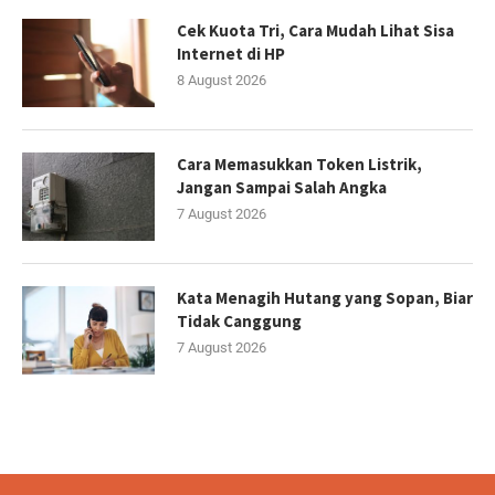
Cek Kuota Tri, Cara Mudah Lihat Sisa
Internet di HP
8 August 2026
Cara Memasukkan Token Listrik,
Jangan Sampai Salah Angka
7 August 2026
Kata Menagih Hutang yang Sopan, Biar
Tidak Canggung
7 August 2026