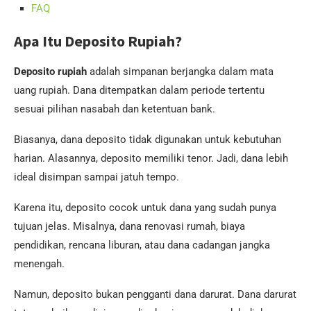
FAQ
Apa Itu Deposito Rupiah?
Deposito rupiah
adalah simpanan berjangka dalam mata
uang rupiah. Dana ditempatkan dalam periode tertentu
sesuai pilihan nasabah dan ketentuan bank.
Biasanya, dana deposito tidak digunakan untuk kebutuhan
harian. Alasannya, deposito memiliki tenor. Jadi, dana lebih
ideal disimpan sampai jatuh tempo.
Karena itu, deposito cocok untuk dana yang sudah punya
tujuan jelas. Misalnya, dana renovasi rumah, biaya
pendidikan, rencana liburan, atau dana cadangan jangka
menengah.
Namun, deposito bukan pengganti dana darurat. Dana darurat