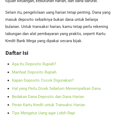
tujuan keuangan, kebutuhan harian, dan dana darurat.
Selain itu, pengelolaan uang harian tetap penting. Dana yang
masuk deposito sebaiknya bukan dana untuk belanja
bulanan. Untuk transaksi harian, kamu tetap perlu rekening
tabungan dan alat pembayaran yang praktis, seperti Kartu
Kredit Bank Mega yang dipakai secara bijak.
Daftar Isi
Apa Itu Deposito Rupiah?
Manfaat Deposito Rupiah
Kapan Deposito Cocok Digunakan?
Hal yang Perlu Dicek Sebelum Menempatkan Dana
Bedakan Dana Deposito dan Dana Harian
Peran Kartu Kredit untuk Transaksi Harian
Tips Mengatur Uang agar Lebih Rapi