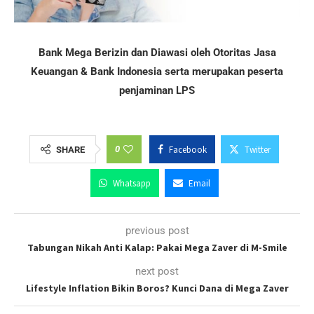
Bank Mega Berizin dan Diawasi oleh Otoritas Jasa
Keuangan & Bank Indonesia serta merupakan peserta
penjaminan LPS
0
Facebook
Twitter
SHARE
Whatsapp
Email
previous post
Tabungan Nikah Anti Kalap: Pakai Mega Zaver di M-Smile
next post
Lifestyle Inflation Bikin Boros? Kunci Dana di Mega Zaver