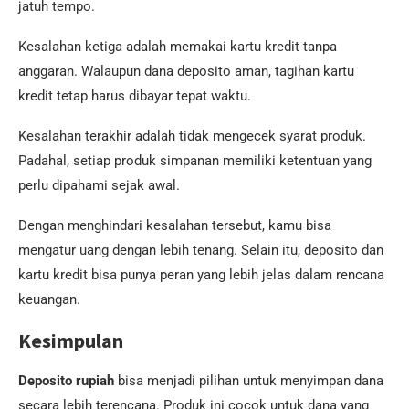
jatuh tempo.
Kesalahan ketiga adalah memakai kartu kredit tanpa
anggaran. Walaupun dana deposito aman, tagihan kartu
kredit tetap harus dibayar tepat waktu.
Kesalahan terakhir adalah tidak mengecek syarat produk.
Padahal, setiap produk simpanan memiliki ketentuan yang
perlu dipahami sejak awal.
Dengan menghindari kesalahan tersebut, kamu bisa
mengatur uang dengan lebih tenang. Selain itu, deposito dan
kartu kredit bisa punya peran yang lebih jelas dalam rencana
keuangan.
Kesimpulan
Deposito rupiah
bisa menjadi pilihan untuk menyimpan dana
secara lebih terencana. Produk ini cocok untuk dana yang