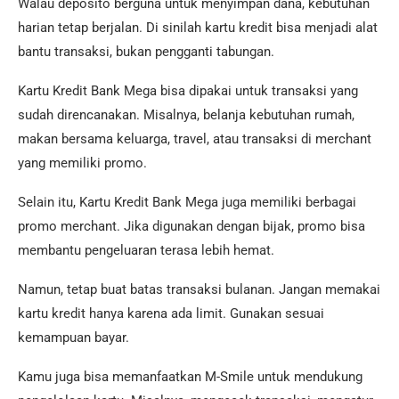
Walau deposito berguna untuk menyimpan dana, kebutuhan
harian tetap berjalan. Di sinilah kartu kredit bisa menjadi alat
bantu transaksi, bukan pengganti tabungan.
Kartu Kredit Bank Mega bisa dipakai untuk transaksi yang
sudah direncanakan. Misalnya, belanja kebutuhan rumah,
makan bersama keluarga, travel, atau transaksi di merchant
yang memiliki promo.
Selain itu, Kartu Kredit Bank Mega juga memiliki berbagai
promo merchant. Jika digunakan dengan bijak, promo bisa
membantu pengeluaran terasa lebih hemat.
Namun, tetap buat batas transaksi bulanan. Jangan memakai
kartu kredit hanya karena ada limit. Gunakan sesuai
kemampuan bayar.
Kamu juga bisa memanfaatkan M-Smile untuk mendukung