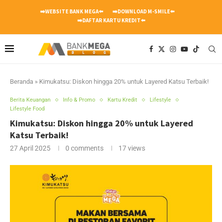
➡️WEBSITE BANK MEGA⬅️
➡️DOWNLOAD M-SMILE⬅️
➡️DAFTAR KARTU KREDIT⬅️
Beranda
»
Kimukatsu: Diskon hingga 20% untuk Layered Katsu Terbaik!
Berita Keuangan
Info & Promo
Kartu Kredit
Lifestyle
Lifestyle Food
Kimukatsu: Diskon hingga 20% untuk Layered
Katsu Terbaik!
27 April 2025
0 comments
17
views