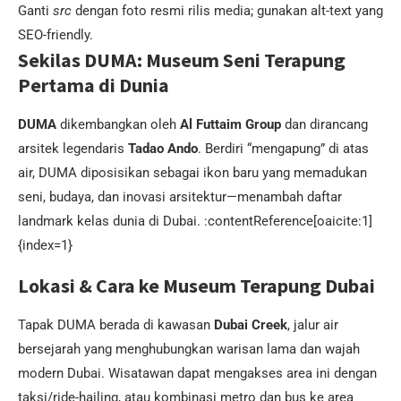
Ganti
src
dengan foto resmi rilis media; gunakan alt-text yang
SEO-friendly.
Sekilas DUMA: Museum Seni Terapung
Pertama di Dunia
DUMA
dikembangkan oleh
Al Futtaim Group
dan dirancang
arsitek legendaris
Tadao Ando
. Berdiri “mengapung” di atas
air, DUMA diposisikan sebagai ikon baru yang memadukan
seni, budaya, dan inovasi arsitektur—menambah daftar
landmark kelas dunia di Dubai. :contentReference[oaicite:1]
{index=1}
Lokasi & Cara ke Museum Terapung Dubai
Tapak DUMA berada di kawasan
Dubai Creek
, jalur air
bersejarah yang menghubungkan warisan lama dan wajah
modern Dubai. Wisatawan dapat mengakses area ini dengan
taksi/ride-hailing, atau kombinasi metro dan bus ke area