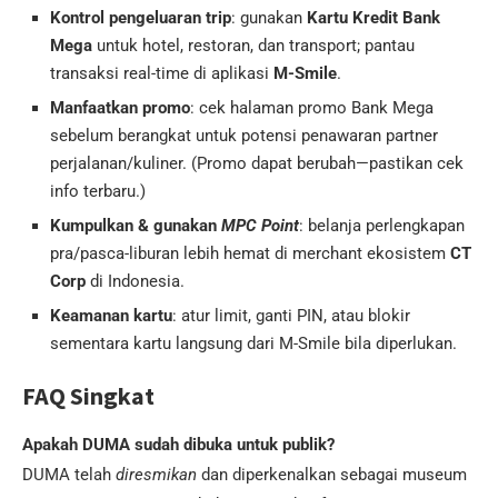
Kontrol pengeluaran trip
: gunakan
Kartu Kredit Bank
Mega
untuk hotel, restoran, dan transport; pantau
transaksi real-time di aplikasi
M-Smile
.
Manfaatkan promo
: cek halaman promo Bank Mega
sebelum berangkat untuk potensi penawaran partner
perjalanan/kuliner. (Promo dapat berubah—pastikan cek
info terbaru.)
Kumpulkan & gunakan
MPC Point
: belanja perlengkapan
pra/pasca-liburan lebih hemat di merchant ekosistem
CT
Corp
di Indonesia.
Keamanan kartu
: atur limit, ganti PIN, atau blokir
sementara kartu langsung dari M-Smile bila diperlukan.
FAQ Singkat
Apakah DUMA sudah dibuka untuk publik?
DUMA telah
diresmikan
dan diperkenalkan sebagai museum