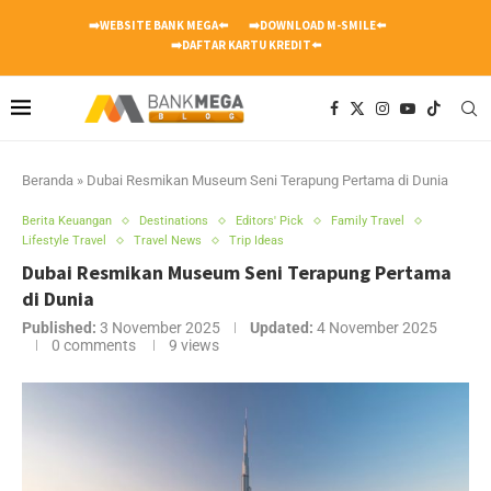
➡️WEBSITE BANK MEGA⬅️
➡️DOWNLOAD M-SMILE⬅️
➡️DAFTAR KARTU KREDIT⬅️
Beranda
»
Dubai Resmikan Museum Seni Terapung Pertama di Dunia
Berita Keuangan
Destinations
Editors' Pick
Family Travel
Lifestyle Travel
Travel News
Trip Ideas
Dubai Resmikan Museum Seni Terapung Pertama
di Dunia
Published:
3 November 2025
Updated:
4 November 2025
0 comments
9
views