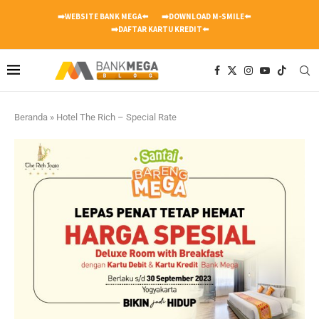
➡️WEBSITE BANK MEGA⬅️
➡️DOWNLOAD M-SMILE⬅️
➡️DAFTAR KARTU KREDIT⬅️
Beranda
»
Hotel The Rich – Special Rate