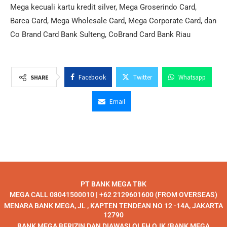
Mega kecuali kartu kredit silver, Mega Groserindo Card,
Barca Card, Mega Wholesale Card, Mega Corporate Card, dan
Co Brand Card Bank Sulteng, CoBrand Card Bank Riau
Facebook
Twitter
Whatsapp
SHARE
Email
PT BANK MEGA TBK
MEGA CALL 08041500010 | +62 2129601600 (FROM OVERSEAS)
MENARA BANK MEGA, JL , KAPTEN TENDEAN NO 12 -14A, JAKARTA
12790
BANK MEGA BERIZIN DAN DIAWASI OLEH OJK (BANK MEGA