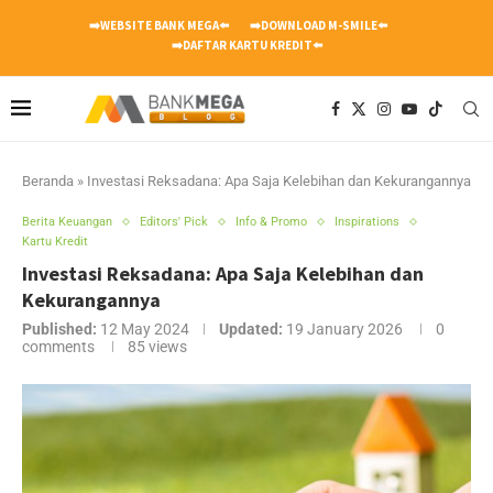
➡️WEBSITE BANK MEGA⬅️
➡️DOWNLOAD M-SMILE⬅️
➡️DAFTAR KARTU KREDIT⬅️
Beranda
»
Investasi Reksadana: Apa Saja Kelebihan dan Kekurangannya
Berita Keuangan
Editors' Pick
Info & Promo
Inspirations
Kartu Kredit
Investasi Reksadana: Apa Saja Kelebihan dan
Kekurangannya
Published:
12 May 2024
Updated:
19 January 2026
0
comments
85
views