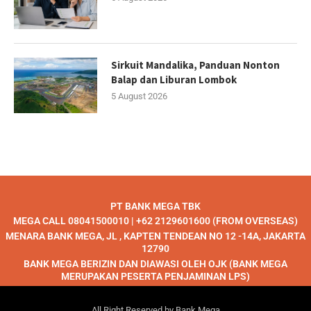
Sirkuit Mandalika, Panduan Nonton
Balap dan Liburan Lombok
5 August 2026
PT BANK MEGA TBK
MEGA CALL 08041500010 | +62 2129601600 (FROM OVERSEAS)
MENARA BANK MEGA, JL , KAPTEN TENDEAN NO 12 -14A, JAKARTA
12790
BANK MEGA BERIZIN DAN DIAWASI OLEH OJK (BANK MEGA
MERUPAKAN PESERTA PENJAMINAN LPS)
All Right Reserved by Bank Mega