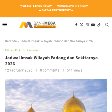
➡️WEBSITE BANK MEGA⬅️
➡️DOWNLOAD M-SMILE⬅️
➡️DAFTAR KARTU KREDIT⬅️
Beranda
»
Jadwal Imsak Wilayah Padang dan Sekitarnya 2026
Editors' Pick
Ramadan
Jadwal Imsak Wilayah Padang dan Sekitarnya
2026
12 February 2026
0 comments
511
views