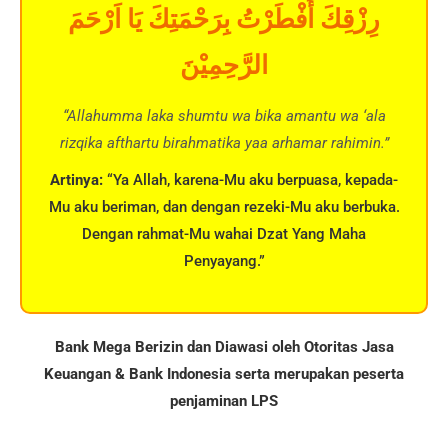
رِزْقِكَ أَفْطَرْتُ بِرَحْمَتِكَ يَا اَرْحَمَ
الرَّحِمِيْنَ
“Allahumma laka shumtu wa bika amantu wa ‘ala
rizqika afthartu birahmatika yaa arhamar rahimin.”
Artinya:
“Ya Allah, karena-Mu aku berpuasa, kepada-
Mu aku beriman, dan dengan rezeki-Mu aku berbuka.
Dengan rahmat-Mu wahai Dzat Yang Maha
Penyayang.”
Bank Mega Berizin dan Diawasi oleh Otoritas Jasa
Keuangan & Bank Indonesia serta merupakan peserta
penjaminan LPS