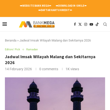
➡️WEBSITE BANK MEGA⬅️
➡️DOWNLOAD M-SMILE⬅️
➡️DAFTAR KARTU KREDIT⬅️
Beranda
»
Jadwal Imsak Wilayah Malang dan Sekitarnya 2026
Editors' Pick
Ramadan
Jadwal Imsak Wilayah Malang dan Sekitarnya
2026
14 February 2026
0 comments
1K
views