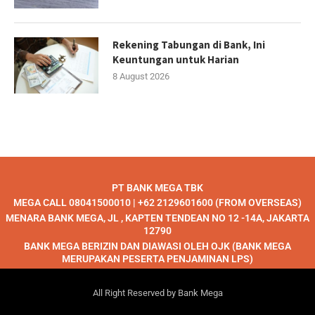
Rekening Tabungan di Bank, Ini
Keuntungan untuk Harian
8 August 2026
PT BANK MEGA TBK
MEGA CALL 08041500010 | +62 2129601600 (FROM OVERSEAS)
MENARA BANK MEGA, JL , KAPTEN TENDEAN NO 12 -14A, JAKARTA
12790
BANK MEGA BERIZIN DAN DIAWASI OLEH OJK (BANK MEGA
MERUPAKAN PESERTA PENJAMINAN LPS)
All Right Reserved by Bank Mega