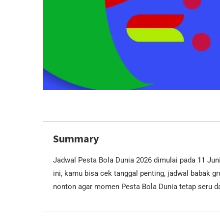
Summary
Jadwal Pesta Bola Dunia 2026 dimulai pada 11 Juni d
ini, kamu bisa cek tanggal penting, jadwal babak gr
nonton agar momen Pesta Bola Dunia tetap seru da