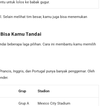
ntu untuk lolos ke babak gugur.
wal. Selain melihat tim besar, kamu juga bisa menemukan
 Bisa Kamu Tandai
andai beberapa laga pilihan. Cara ini membantu kamu memilih
 Prancis, Inggris, dan Portugal punya banyak penggemar. Oleh
ender.
Grup
Stadion
Grup A
Mexico City Stadium