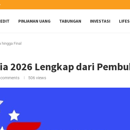
️
EDIT
PINJAMAN UANG
TABUNGAN
INVESTASI
LIFE
 hingga Final
ia 2026 Lengkap dari Pembu
 comments
506
views