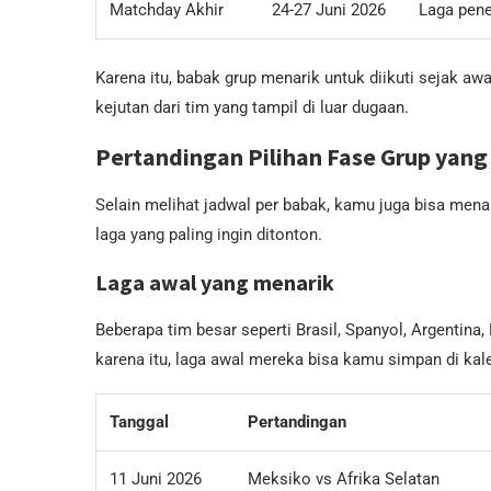
Matchday Akhir
24-27 Juni 2026
Laga pene
Karena itu, babak grup menarik untuk diikuti sejak a
kejutan dari tim yang tampil di luar dugaan.
Pertandingan Pilihan Fase Grup yang
Selain melihat jadwal per babak, kamu juga bisa men
laga yang paling ingin ditonton.
Laga awal yang menarik
Beberapa tim besar seperti Brasil, Spanyol, Argentina,
karena itu, laga awal mereka bisa kamu simpan di kal
Tanggal
Pertandingan
11 Juni 2026
Meksiko vs Afrika Selatan