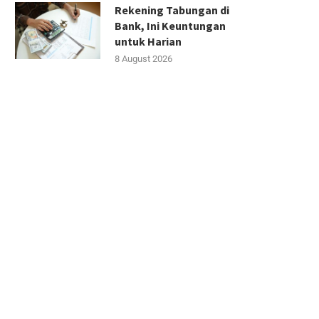
Rekening Tabungan di
Bank, Ini Keuntungan
untuk Harian
8 August 2026