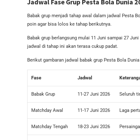
Jadwal Fase Grup Pesta Bola Dunia 2
Babak grup menjadi tahap awal dalam jadwal Pesta Bol
poin agar bisa lolos ke tahap berikutnya.
Babak grup berlangsung mulai 11 Juni sampai 27 Juni
jadwal di tahap ini akan terasa cukup padat.
Berikut gambaran jadwal babak grup Pesta Bola Dunia
Fase
Jadwal
Keterang
Babak Grup
11-27 Juni 2026
Seluruh t
Matchday Awal
11-17 Juni 2026
Laga pert
Matchday Tengah
18-23 Juni 2026
Persaingan