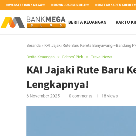
➡️WEBSITE BANK MEGA⬅️
➡️DOWNLOAD M-SMILE⬅️
➡️DAFTAR KARTU KREDIT⬅
BERITA KEUANGAN
KARTU KR
Beranda
»
KAI Jajaki Rute Baru Kereta Banyuwangi–Bandung PP
Berita Keuangan
Editors' Pick
Travel News
KAI Jajaki Rute Baru 
Lengkapnya!
6 November 2025
0 comments
18
views