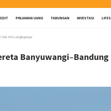
️
EDIT
PINJAMAN UANG
TABUNGAN
INVESTASI
LIFE
, Cek Info Lengkapnya!
Kereta Banyuwangi–Bandung 