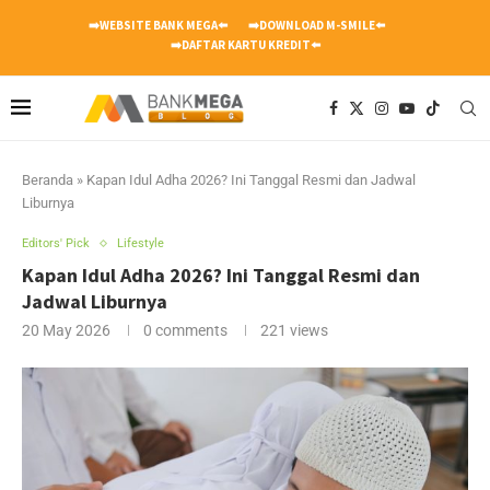
➡️WEBSITE BANK MEGA⬅️
➡️DOWNLOAD M-SMILE⬅️
➡️DAFTAR KARTU KREDIT⬅️
Beranda
»
Kapan Idul Adha 2026? Ini Tanggal Resmi dan Jadwal
Liburnya
Editors' Pick
Lifestyle
Kapan Idul Adha 2026? Ini Tanggal Resmi dan
Jadwal Liburnya
20 May 2026
0 comments
221
views