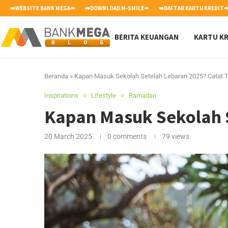
➡️WEBSITE BANK MEGA⬅️
➡️DOWNLOAD M-SMILE⬅️
➡️DAFTAR KARTU KREDIT⬅
BERITA KEUANGAN
KARTU KR
Beranda
»
Kapan Masuk Sekolah Setelah Lebaran 2025? Catat T
Inspirations
Lifestyle
Ramadan
Kapan Masuk Sekolah S
20 March 2025
0 comments
79
views