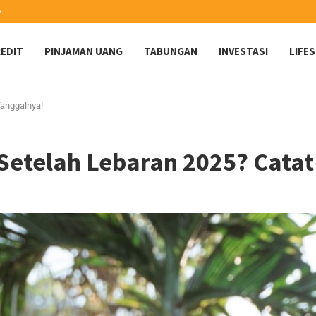
️
EDIT
PINJAMAN UANG
TABUNGAN
INVESTASI
LIFE
anggalnya!
etelah Lebaran 2025? Catat