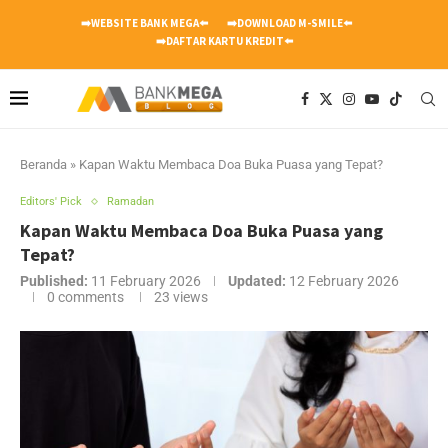
➡️WEBSITE BANK MEGA⬅️
➡️DOWNLOAD M-SMILE⬅️
➡️DAFTAR KARTU KREDIT⬅️
Beranda
»
Kapan Waktu Membaca Doa Buka Puasa yang Tepat?
Editors' Pick
Ramadan
Kapan Waktu Membaca Doa Buka Puasa yang
Tepat?
Published:
11 February 2026
Updated:
12 February 2026
0 comments
23
views