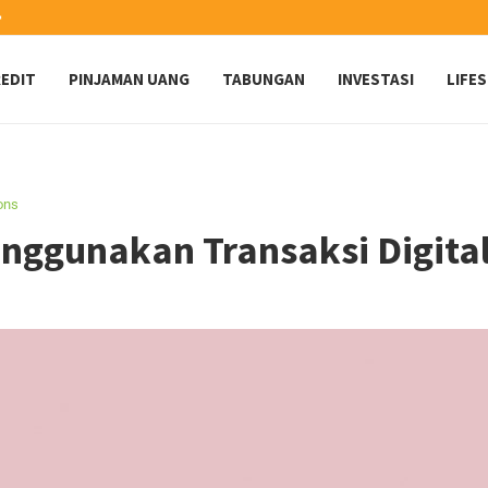
️
EDIT
PINJAMAN UANG
TABUNGAN
INVESTASI
LIFE
ions
ggunakan Transaksi Digita