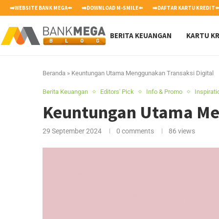
➡️WEBSITE BANK MEGA⬅️
➡️DOWNLOAD M-SMILE⬅️
➡️DAFTAR KARTU KREDIT⬅
BERITA KEUANGAN
KARTU KR
Beranda
»
Keuntungan Utama Menggunakan Transaksi Digital
Berita Keuangan
Editors' Pick
Info & Promo
Inspirat
Keuntungan Utama Men
29 September 2024
0 comments
86
views