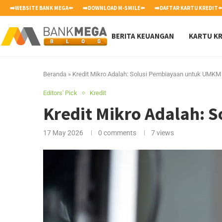
➡️WEBSITE BANK MEGA⬅️
➡️DOWNLOAD M-SMILE⬅️
➡️DAFTAR KARTU KREDIT⬅
BERITA KEUANGAN
KARTU KR
Beranda
»
Kredit Mikro Adalah: Solusi Pembiayaan untuk UMKM
Editors' Pick
Kredit
Kredit Mikro Adalah:
17 May 2026
0 comments
7
views