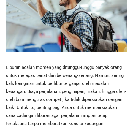
Liburan adalah momen yang ditunggu-tunggu banyak orang
untuk melepas penat dan bersenang-senang. Namun, sering
kali, keinginan untuk berlibur terganjal oleh masalah
keuangan. Biaya perjalanan, penginapan, makan, hingga oleh-
oleh bisa menguras dompet jika tidak dipersiapkan dengan
baik. Untuk itu, penting bagi Anda untuk mempersiapkan
dana cadangan liburan agar perjalanan impian tetap
terlaksana tanpa memberatkan kondisi keuangan.