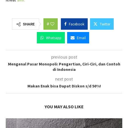
lewat
sini.
0
Facebook
Twitter
SHARE
Whatsapp
Email
previous post
Mengenal Pasar Monopoli: Pengertian, Ciri-Ciri, dan Contoh
di Indonesia
next post
Makan Enak bisa Dapat Diskon s/d 50%!
YOU MAY ALSO LIKE