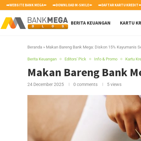
➡️WEBSITE BANK MEGA⬅️
➡️DOWNLOAD M-SMILE⬅️
➡️DAFTAR KARTU KREDIT⬅
BERITA KEUANGAN
KARTU KR
Beranda
»
Makan Bareng Bank Mega: Diskon 15% Kayumanis S
Berita Keuangan
Editors' Pick
Info & Promo
Kartu Kre
Makan Bareng Bank Me
24 December 2025
0 comments
5
views