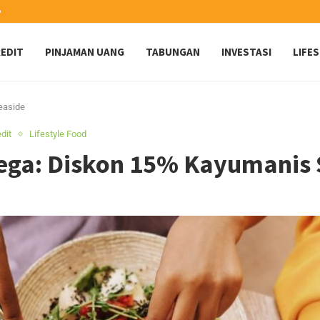
️
EDIT
PINJAMAN UANG
TABUNGAN
INVESTASI
LIFE
easide
dit
Lifestyle Food
ga: Diskon 15% Kayumanis 