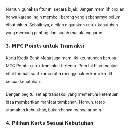
Namun, gunakan fitur ini secara bijak. Jangan memilih cicilan
hanya karena ingin membeli barang yang sebenarnya belum
dibutuhkan. Sebaiknya, cicilan digunakan untuk kebutuhan
yang memang penting dan sudah masuk anggaran.
3. MPC Points untuk Transaksi
Kartu Kredit Bank Mega juga memiliki keuntungan berupa
MPC Points untuk transaksi tertentu. Poin ini bisa menjadi
nilai tambah saat kamu rutin menggunakan kartu kredit
sesuai kebutuhan.
Dengan begitu, setiap transaksi yang memenuhi ketentuan
bisa memberikan manfaat tambahan. Namun, tetap
utamakan kebutuhan, bukan hanya mengejar poin.
4. Pilihan Kartu Sesuai Kebutuhan