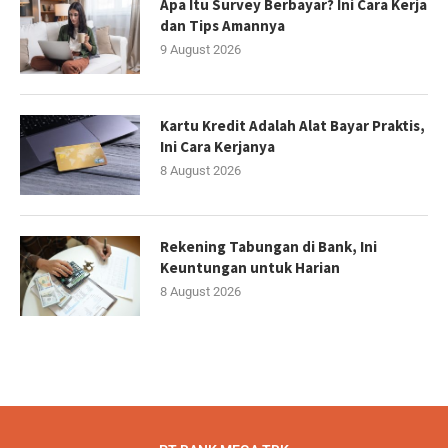
Apa Itu Survey Berbayar? Ini Cara Kerja
dan Tips Amannya
9 August 2026
Kartu Kredit Adalah Alat Bayar Praktis,
Ini Cara Kerjanya
8 August 2026
Rekening Tabungan di Bank, Ini
Keuntungan untuk Harian
8 August 2026