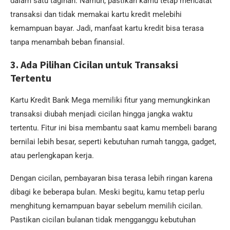
dalam satu tagihan. Namun, pastikan kamu tetap mencatat
transaksi dan tidak memakai kartu kredit melebihi
kemampuan bayar. Jadi, manfaat kartu kredit bisa terasa
tanpa menambah beban finansial.
3. Ada Pilihan Cicilan untuk Transaksi
Tertentu
Kartu Kredit Bank Mega memiliki fitur yang memungkinkan
transaksi diubah menjadi cicilan hingga jangka waktu
tertentu. Fitur ini bisa membantu saat kamu membeli barang
bernilai lebih besar, seperti kebutuhan rumah tangga, gadget,
atau perlengkapan kerja.
Dengan cicilan, pembayaran bisa terasa lebih ringan karena
dibagi ke beberapa bulan. Meski begitu, kamu tetap perlu
menghitung kemampuan bayar sebelum memilih cicilan.
Pastikan cicilan bulanan tidak mengganggu kebutuhan