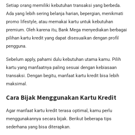
Setiap orang memiliki kebutuhan transaksi yang berbeda.
Ada yang lebih sering belanja harian, bepergian, menikmati
promo lifestyle, atau memakai kartu untuk kebutuhan
premium. Oleh karena itu, Bank Mega menyediakan berbagai
pilihan kartu kredit yang dapat disesuaikan dengan profil
pengguna.
Sebelum apply, pahami dulu kebutuhan utama kamu. Pilih
kartu yang manfaatnya paling sesuai dengan kebiasaan
transaksi. Dengan begitu, manfaat kartu kredit bisa lebih
maksimal.
Cara Bijak Menggunakan Kartu Kredit
Agar manfaat kartu kredit terasa optimal, kamu perlu
menggunakannya secara bijak. Berikut beberapa tips
sederhana yang bisa diterapkan.