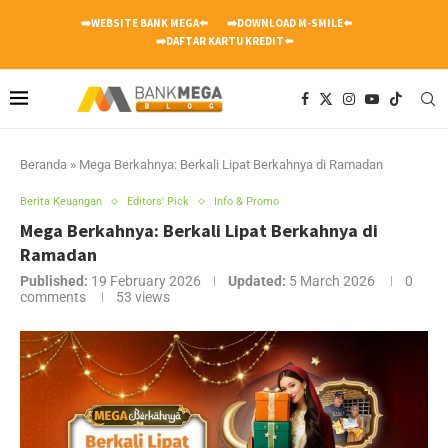
➡️WEBSITE BANK MEGA⬅️
➡️DOWNLOAD M-SMILE⬅️
➡️DAFTAR KARTU KREDIT⬅️
Beranda
»
Mega Berkahnya: Berkali Lipat Berkahnya di Ramadan
Berita Keuangan
Editors' Pick
Info & Promo
Mega Berkahnya: Berkali Lipat Berkahnya di
Ramadan
Published:
19 February 2026
Updated:
5 March 2026
0
comments
53
views