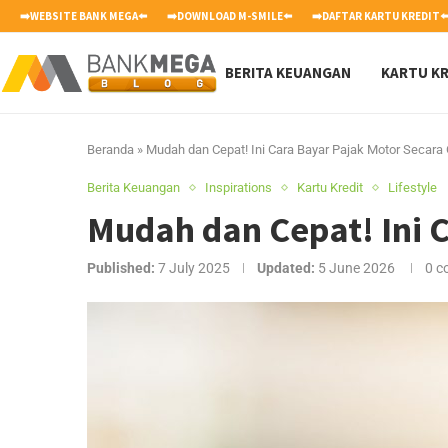
➡️WEBSITE BANK MEGA⬅️
➡️DOWNLOAD M-SMILE⬅️
➡️DAFTAR KARTU KREDIT⬅
BERITA KEUANGAN
KARTU KR
Beranda
»
Mudah dan Cepat! Ini Cara Bayar Pajak Motor Secara 
Berita Keuangan
Inspirations
Kartu Kredit
Lifestyle
Mudah dan Cepat! Ini 
Published:
7 July 2025
Updated:
5 June 2026
0 