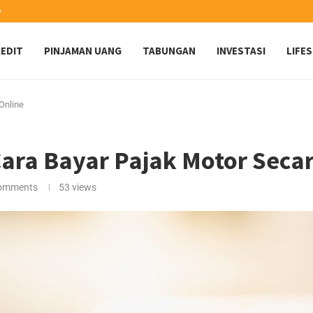
️
EDIT
PINJAMAN UANG
TABUNGAN
INVESTASI
LIFE
Online
Cara Bayar Pajak Motor Secar
comments
53
views