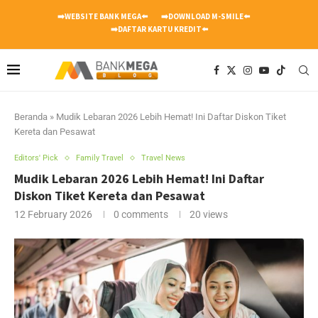
➡️WEBSITE BANK MEGA⬅️
➡️DOWNLOAD M-SMILE⬅️
➡️DAFTAR KARTU KREDIT⬅️
Beranda
»
Mudik Lebaran 2026 Lebih Hemat! Ini Daftar Diskon Tiket
Kereta dan Pesawat
Editors' Pick
Family Travel
Travel News
Mudik Lebaran 2026 Lebih Hemat! Ini Daftar
Diskon Tiket Kereta dan Pesawat
12 February 2026
0 comments
20
views