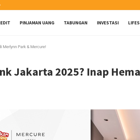
️
EDIT
PINJAMAN UANG
TABUNGAN
INVESTASI
LIFE
i Merlynn Park & Mercure!
nk Jakarta 2025? Inap Hemat