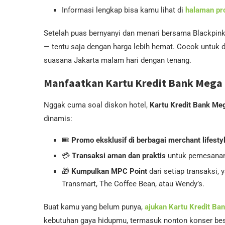
Informasi lengkap bisa kamu lihat di
halaman pr
Setelah puas bernyanyi dan menari bersama Blackpink, 
— tentu saja dengan harga lebih hemat. Cocok untuk 
suasana Jakarta malam hari dengan tenang.
Manfaatkan Kartu Kredit Bank Mega
Nggak cuma soal diskon hotel,
Kartu Kredit Bank Me
dinamis:
🎟️
Promo eksklusif di berbagai merchant lifesty
💳
Transaksi aman dan praktis
untuk pemesanan 
🎁
Kumpulkan MPC Point
dari setiap transaksi,
Transmart, The Coffee Bean, atau Wendy’s.
Buat kamu yang belum punya,
ajukan Kartu Kredit Ba
kebutuhan gaya hidupmu, termasuk nonton konser besa