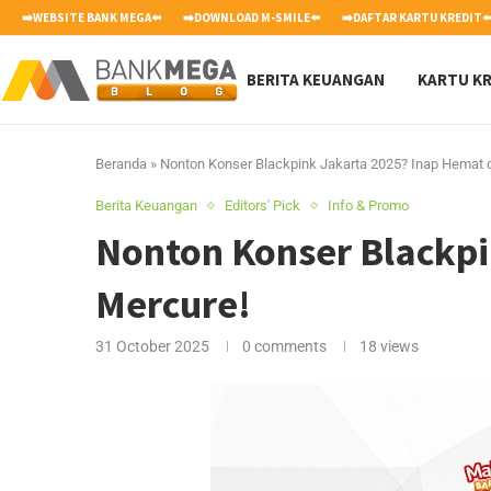
➡️WEBSITE BANK MEGA⬅️
➡️DOWNLOAD M-SMILE⬅️
➡️DAFTAR KARTU KREDIT⬅
BERITA KEUANGAN
KARTU KR
Beranda
»
Nonton Konser Blackpink Jakarta 2025? Inap Hemat d
Berita Keuangan
Editors' Pick
Info & Promo
Nonton Konser Blackpi
Mercure!
31 October 2025
0 comments
18
views