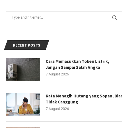
RECENT POSTS
Cara Memasukkan Token Listrik,
Jangan Sampai Salah Angka
7 August 2026
Kata Menagih Hutang yang Sopan, Biar
Tidak Canggung
7 August 2026