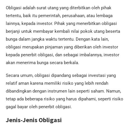
Obligasi adalah surat utang yang diterbitkan oleh pihak
tertentu, baik itu pemerintah, perusahaan, atau lembaga
lainnya, kepada investor. Pihak yang menerbitkan obligasi
berjanji untuk membayar kembali nilai pokok utang beserta
bunga dalam jangka waktu tertentu. Dengan kata lain,
obligasi merupakan pinjaman yang diberikan oleh investor
kepada penerbit obligasi, dan sebagai imbalannya, investor
akan menerima bunga secara berkala.
Secara umum, obligasi dipandang sebagai investasi yang
relatif aman karena memiliki risiko yang lebih rendah
dibandingkan dengan instrumen lain seperti saham. Namun,
tetap ada beberapa risiko yang harus dipahami, seperti risiko
gagal bayar oleh penerbit obligasi.
Jenis-Jenis Obligasi