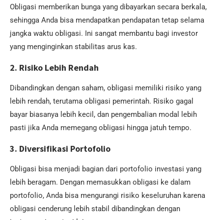
Obligasi memberikan bunga yang dibayarkan secara berkala,
sehingga Anda bisa mendapatkan pendapatan tetap selama
jangka waktu obligasi. Ini sangat membantu bagi investor
yang menginginkan stabilitas arus kas.
2. Risiko Lebih Rendah
Dibandingkan dengan saham, obligasi memiliki risiko yang
lebih rendah, terutama obligasi pemerintah. Risiko gagal
bayar biasanya lebih kecil, dan pengembalian modal lebih
pasti jika Anda memegang obligasi hingga jatuh tempo.
3. Diversifikasi Portofolio
Obligasi bisa menjadi bagian dari portofolio investasi yang
lebih beragam. Dengan memasukkan obligasi ke dalam
portofolio, Anda bisa mengurangi risiko keseluruhan karena
obligasi cenderung lebih stabil dibandingkan dengan