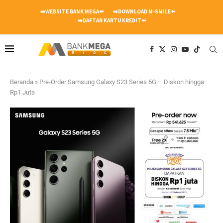
➡️WEBSITE BANK MEGA⬅️
➡️DOWNLOAD M-SMILE⬅️
➡️DAFTAR KARTU KREDIT⬅️
Beranda
»
Pre-Order Samsung Galaxy S23 Series 5G – Diskon hingga
Rp1 Juta