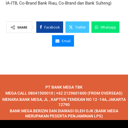
IA-ITB, Co-Brand Bank Riau, Co-Brand dan Bank Sulteng)
Facebook
Twitter
Whatsapp
SHARE
Email
PT BANK MEGA TBK
MEGA CALL 08041500010 | +62 2129601600 (FROM OVERSEAS)
MENARA BANK MEGA, JL , KAPTEN TENDEAN NO 12 -14A, JAKARTA
12790
BANK MEGA BERIZIN DAN DIAWASI OLEH OJK (BANK MEGA
MERUPAKAN PESERTA PENJAMINAN LPS)