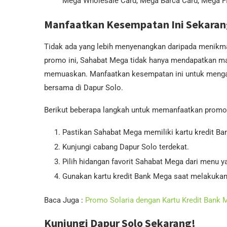
Mega Wholesale Card, Mega Barca Card, Mega FIF
Manfaatkan Kesempatan Ini Sekaran
Tidak ada yang lebih menyenangkan daripada menikma
promo ini, Sahabat Mega tidak hanya mendapatkan mak
memuaskan. Manfaatkan kesempatan ini untuk mengaj
bersama di Dapur Solo.
Berikut beberapa langkah untuk memanfaatkan promo 
Pastikan Sahabat Mega memiliki kartu kredit Ba
Kunjungi cabang Dapur Solo terdekat.
Pilih hidangan favorit Sahabat Mega dari menu ya
Gunakan kartu kredit Bank Mega saat melakuka
Baca Juga :
Promo Solaria dengan Kartu Kredit Bank 
Kunjungi Dapur Solo Sekarang!