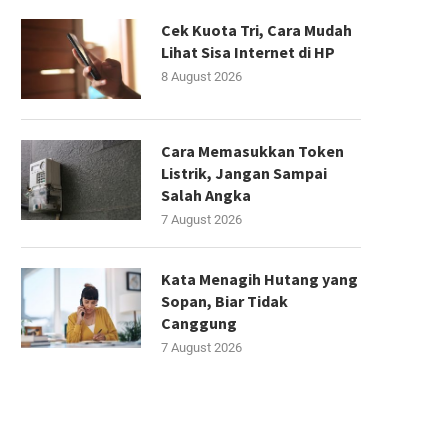
Cek Kuota Tri, Cara Mudah
Lihat Sisa Internet di HP
8 August 2026
Cara Memasukkan Token
Listrik, Jangan Sampai
Salah Angka
7 August 2026
Kata Menagih Hutang yang
Sopan, Biar Tidak
Canggung
7 August 2026