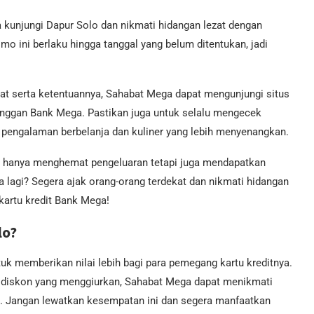
 kunjungi Dapur Solo dan nikmati hidangan lezat dengan
o ini berlaku hingga tanggal yang belum ditentukan, jadi
rat serta ketentuannya, Sahabat Mega dapat mengunjungi situs
nggan Bank Mega. Pastikan juga untuk selalu mengecek
 pengalaman berbelanja dan kuliner yang lebih menyenangkan.
 hanya menghemat pengeluaran tetapi juga mendapatkan
 lagi? Segera ajak orang-orang terdekat dan nikmati hidangan
kartu kredit Bank Mega!
lo?
k memberikan nilai lebih bagi para pemegang kartu kreditnya.
n diskon yang menggiurkan, Sahabat Mega dapat menikmati
. Jangan lewatkan kesempatan ini dan segera manfaatkan